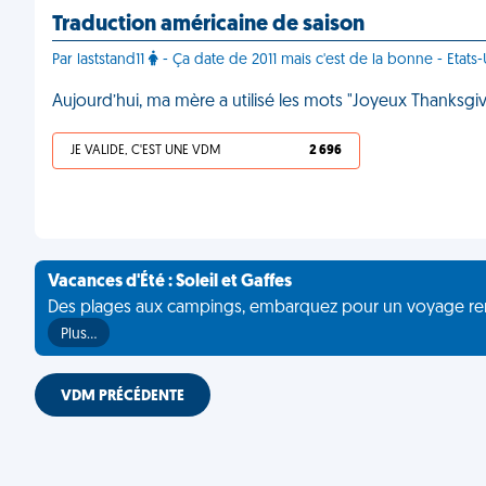
Traduction américaine de saison
Par laststand11
- Ça date de 2011 mais c'est de la bonne - Etats-
Aujourd’hui, ma mère a utilisé les mots "Joyeux Thanksg
JE VALIDE, C'EST UNE VDM
2 696
Vacances d'Été : Soleil et Gaffes
Des plages aux campings, embarquez pour un voyage rempli 
Plus…
VDM PRÉCÉDENTE