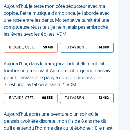
Aujourd'hui, je teste mon côté séducteur avec ma
copine. Petite musique d'ambiance, je l'aborde avec
une rose entre les dents. Ma tentative aurait été une
somptueuse réussite si je ne m'étais pas embroché
les lèvres avec les épines. VDM
JE VALIDE, C'EST UNE VDM
59 418
TU L'AS BIEN MÉRITÉ
14 890
Aujourd'hui, dans le tram, j'ai accidentellement fait
tomber un préservatif. Au moment où je me baissais
pour le ramasser, le papy à côté de moi m'a dit :
"C'est une invitation à baiser ?" VDM
JE VALIDE, C'EST UNE VDM
98 533
TU L'AS BIEN MÉRITÉ
12 462
Aujourd'hui, après une aventure d'un soir où je
pensais avoir été discrète, mon fils de 8 ans me dit
qu'il a entendu l'homme dire au téléphone : "Elle n'est