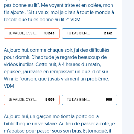
pas bonne au lit". Me voyant triste et en colère, mon
fils ajoute : "Si tu veux, moi je dirais à tout le monde à
l'école que tu es bonne au lit ?" VDM
JE VALIDE, C'EST UNE VDM
10 243
TU L'AS BIEN MÉRITÉ
2 132
Aujourd'hui, comme chaque soir, j'ai des difficultés
pour dormir. D'habitude je regarde beaucoup de
vidéos inutiles. Cette nuit, à 4 heures du matin,
épuisée, j'ai réalisé en remplissant un quiz idiot sur
Winnie l'ourson, que j'avais vraiment un problème.
VDM
JE VALIDE, C'EST UNE VDM
5 009
TU L'AS BIEN MÉRITÉ
909
Aujourd'hui, un garçon me tient la porte de la
bibliothèque universitaire. Au lieu de passer à côté, je
m'abaisse pour passer sous son bras. Estomaqué, il