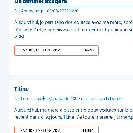
Un tantinet exagéré
Par Anonyme
- 02/08/2022 16:20
Aujourd'hui, je pars faire des courses avec ma mère, après 
"Allons-y !" et je me fais aussitôt rembarrer et punir une 
VDM
JE VALIDE, C'EST UNE VDM
4 638
Titine
Par fleurtxitshu
- Ça date de 2009 mais c'est de la bonne
Aujourd'hui, ma mère a pissé entre deux voitures sur le pa
revient dans cinq jours, Titine. De toute manière, j'ai marq
JE VALIDE, C'EST UNE VDM
62 254