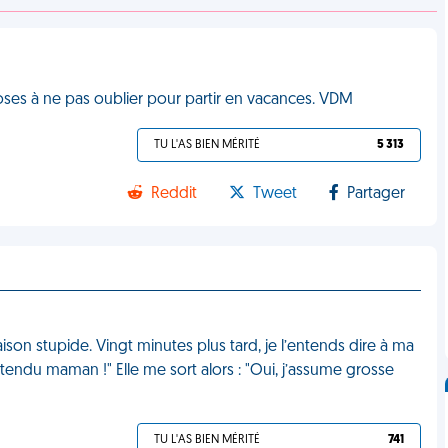
choses à ne pas oublier pour partir en vacances. VDM
TU L'AS BIEN MÉRITÉ
5 313
Reddit
Tweet
Partager
son stupide. Vingt minutes plus tard, je l’entends dire à ma
’ai entendu maman !" Elle me sort alors : "Oui, j’assume grosse
TU L'AS BIEN MÉRITÉ
741