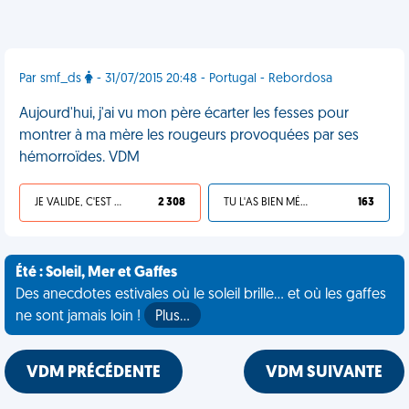
Par smf_ds
- 31/07/2015 20:48 - Portugal - Rebordosa
Aujourd'hui, j'ai vu mon père écarter les fesses pour
montrer à ma mère les rougeurs provoquées par ses
hémorroïdes. VDM
JE VALIDE, C'EST UNE VDM
2 308
TU L'AS BIEN MÉRITÉ
163
Été : Soleil, Mer et Gaffes
Des anecdotes estivales où le soleil brille... et où les gaffes
ne sont jamais loin !
Plus…
VDM PRÉCÉDENTE
VDM SUIVANTE