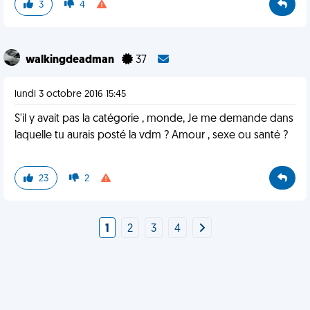
3
4
walkingdeadman
37
lundi 3 octobre 2016 15:45
S'il y avait pas la catégorie , monde, Je me demande dans
laquelle tu aurais posté la vdm ? Amour , sexe ou santé ?
23
2
1
2
3
4