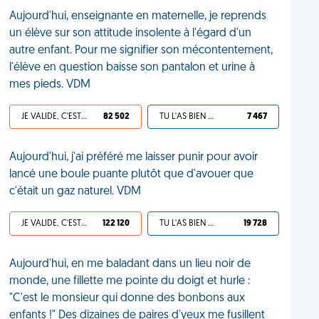
Aujourd'hui, enseignante en maternelle, je reprends
un élève sur son attitude insolente à l'égard d'un
autre enfant. Pour me signifier son mécontentement,
l'élève en question baisse son pantalon et urine à
mes pieds. VDM
JE VALIDE, C'EST UNE VDM
82 502
TU L'AS BIEN MÉRITÉ
7 467
Aujourd'hui, j'ai préféré me laisser punir pour avoir
lancé une boule puante plutôt que d'avouer que
c'était un gaz naturel. VDM
JE VALIDE, C'EST UNE VDM
122 120
TU L'AS BIEN MÉRITÉ
19 728
Aujourd'hui, en me baladant dans un lieu noir de
monde, une fillette me pointe du doigt et hurle :
"C'est le monsieur qui donne des bonbons aux
enfants !" Des dizaines de paires d'yeux me fusillent