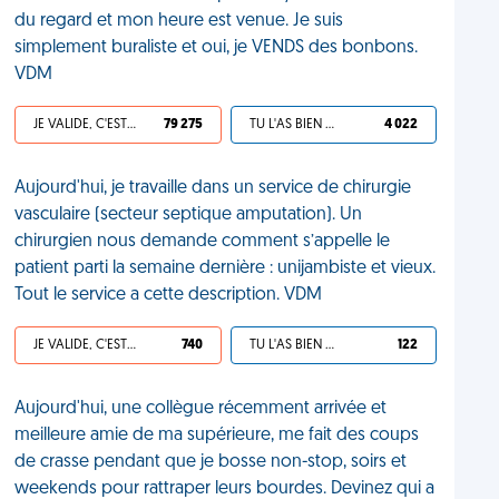
du regard et mon heure est venue. Je suis
simplement buraliste et oui, je VENDS des bonbons.
VDM
JE VALIDE, C'EST UNE VDM
79 275
TU L'AS BIEN MÉRITÉ
4 022
Aujourd'hui, je travaille dans un service de chirurgie
vasculaire (secteur septique amputation). Un
chirurgien nous demande comment s’appelle le
patient parti la semaine dernière : unijambiste et vieux.
Tout le service a cette description. VDM
JE VALIDE, C'EST UNE VDM
740
TU L'AS BIEN MÉRITÉ
122
Aujourd'hui, une collègue récemment arrivée et
meilleure amie de ma supérieure, me fait des coups
de crasse pendant que je bosse non-stop, soirs et
weekends pour rattraper leurs bourdes. Devinez qui a