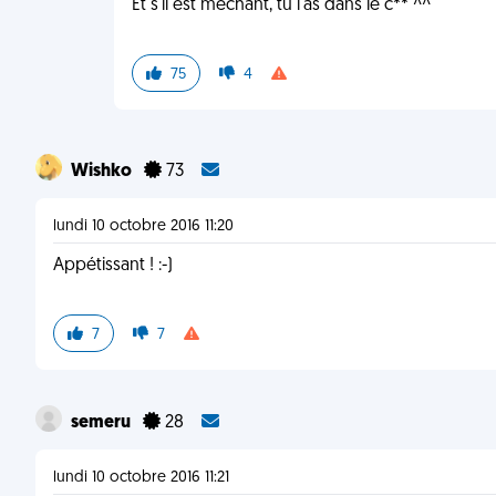
Et s'il est méchant, tu l'as dans le c** ^^
75
4
Wishko
73
lundi 10 octobre 2016 11:20
Appétissant ! :-)
7
7
semeru
28
lundi 10 octobre 2016 11:21